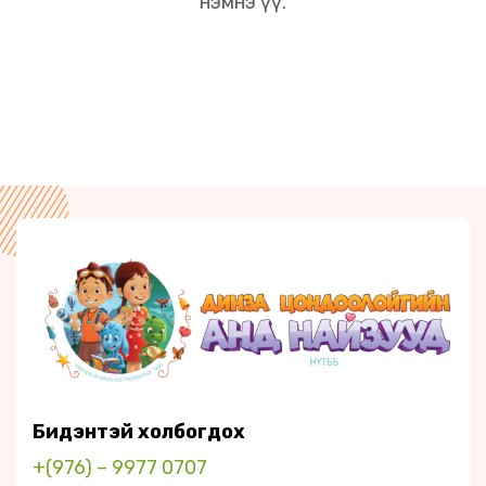
нэмнэ үү.
Бидэнтэй холбогдох
+(976) – 9977 0707