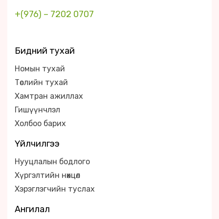
+(976) – 7202 0707
Бидний тухай
Номын тухай
Төслийн тухай
Хамтран ажиллах
Гишүүнчлэл
Холбоо барих
Үйлчилгээ
Нууцлалын бодлого
Хүргэлтийн нөхцөл
Хэрэглэгчийн туслах
Ангилал