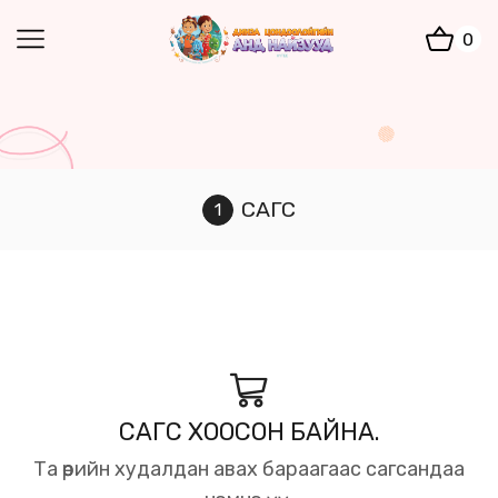
0
САГС
САГС ХООСОН БАЙНА.
Та өөрийн худалдан авах бараагаас сагсандаа