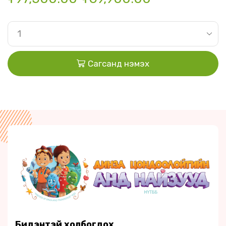
Сагсанд нэмэх
Бидэнтэй холбогдох