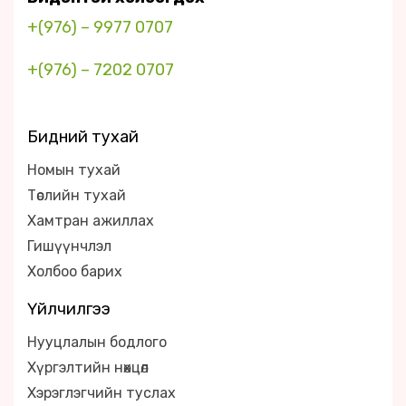
+(976) – 9977 0707
+(976) – 7202 0707
Бидний тухай
Номын тухай
Төслийн тухай
Хамтран ажиллах
Гишүүнчлэл
Холбоо барих
Үйлчилгээ
Нууцлалын бодлого
Хүргэлтийн нөхцөл
Хэрэглэгчийн туслах