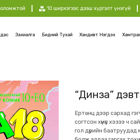
х боломжтой
10 ширхэгээс дээш хүргэлт үнэгүй
удас
Захиалга
Бидний Тухай
Хандивт Нэгдэх
Хамтра
“Динза” дэв
Ертөнц дээр сархад гэгч
согтсон хүмүүс хэзээ ч са
гол дүрийн баатруудад м
болж алдаа гаргах тохи