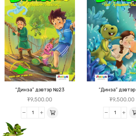
“Динза” дэвтэр №23
“Динза” дэвтэ
₮
9,500.00
₮
9,500.00