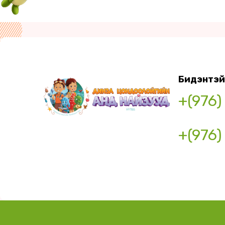
Бидэнтэй
+(976)
+(976)