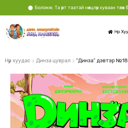
Боломж: Та өөрт таатай нөхцлөөр хуваан төлө
Нүүр Ху
Нүүр хуудас
Динза цуврал
“Динза” дэвтэр №18