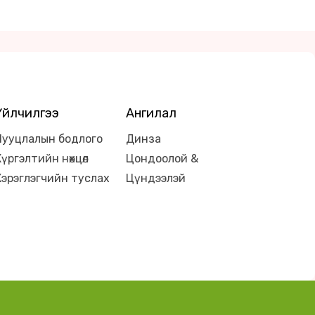
Үйлчилгээ
Ангилал
Нууцлалын бодлого
Динза
Хүргэлтийн нөхцөл
Цондоолой &
Хэрэглэгчийн туслах
Цүндээлэй