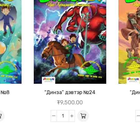
р №8
“Динза” дэвтэр №24
“Ди
₮
9,500.00