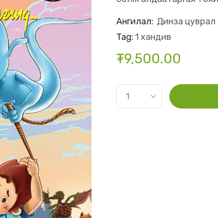
Ангилал:
Динза цуврал
Tag:
1 хандив
₮
9,500.00