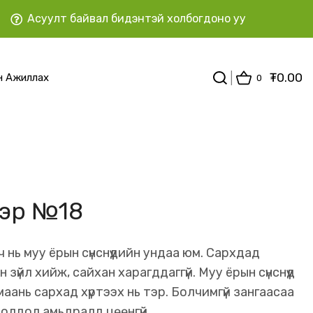
Асуулт байвал бидэнтэй холбогдоно уу
₮
0.00
н Ажиллах
0
тэр №18
 нь муу ёрын сүнснүүдийн ундаа юм. Сархдад
йн зүйл хийж, сайхан харагддаггүй. Муу ёрын сүнснүүд
аань сархад хүртээх нь тэр. Болчимгүй зангаасаа
олдол амьдралд цөөнгүй.