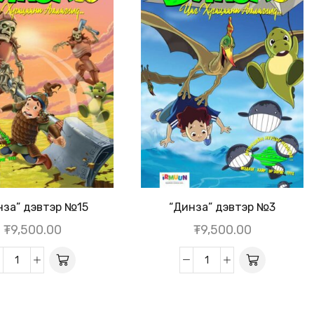
нза” дэвтэр №15
“Динза” дэвтэр №3
₮
9,500.00
₮
9,500.00