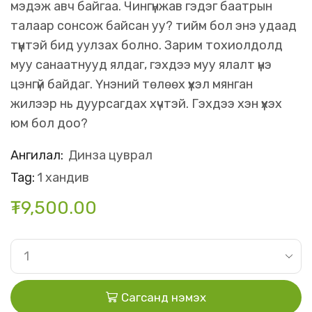
мэдэж авч байгаа. Чингүнжав гэдэг баатрын
талаар сонсож байсан уу? тийм бол энэ удаад
түүнтэй бид уулзах болно. Зарим тохиолдолд
муу санаатнууд ялдаг, гэхдээ муу ялалт үнэ
цэнгүй байдаг. Үнэний төлөөх үхэл мянган
жилээр нь дуурсагдах хүчтэй. Гэхдээ хэн үхэх
юм бол доо?
Ангилал:
Динза цуврал
Tag:
1 хандив
₮
9,500.00
Сагсанд нэмэх