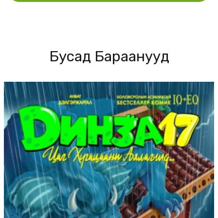
Бусад Бараанууд