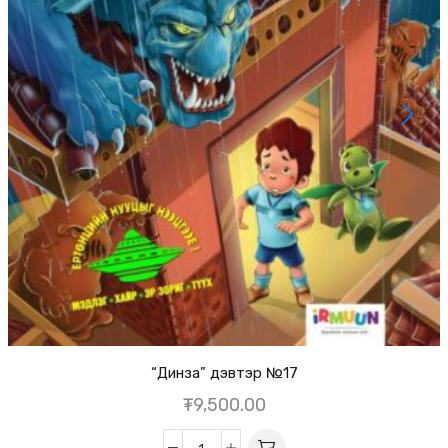
“Динза” дэвтэр №17
₮
9,500.00