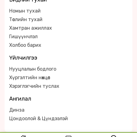
Номын тухай
Төслийн тухай
Хамтран ажиллах
Гишүүнчлэл
Холбоо барих
Үйлчилгээ
Нууцлалын бодлого
Хүргэлтийн нөхцөл
Хэрэглэгчийн туслах
Ангилал
Динза
Цондоолой & Цүндээлэй