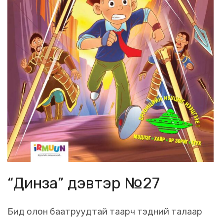
“Динза” дэвтэр №27
Бид олон баатруудтай таарч тэдний талаар