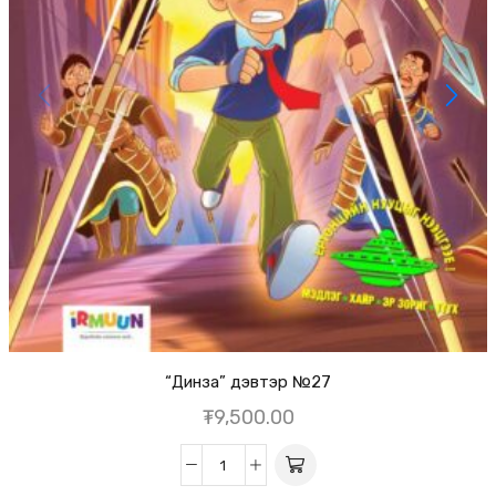
“Динза” дэвтэр №27
₮
9,500.00