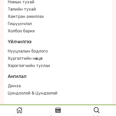
Номын тухай
Төслийн тухай
Хамтран ажиллах
Гишүүнчлэл
Холбоо барих
Үйлчилгээ
Нууцлалын бодлого
Хүргэлтийн нөхцөл
Хэрэглэгчийн туслах
Ангилал
Динза
Цондоолой & Цүндээлэй
Copyright © 2024 Dinza.mn