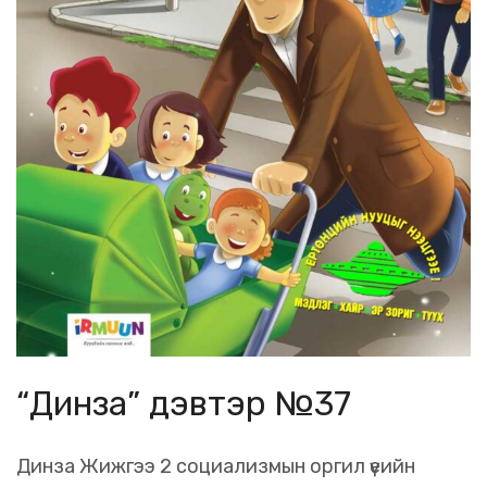
“Динза” дэвтэр №37
Динза Жижгээ 2 социализмын оргил үеийн