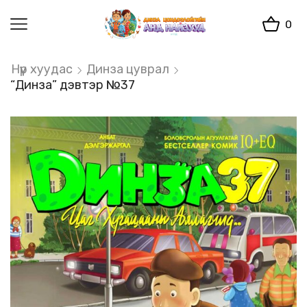
0
Нүүр хуудас
Динза цуврал
“Динза” дэвтэр №37