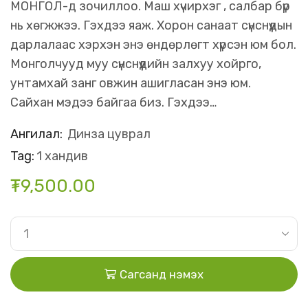
МОНГОЛ-д зочиллоо. Маш хүчирхэг , салбар бүр
нь хөгжжээ. Гэхдээ яаж. Хорон санаат сүнснүүдын
дарлалаас хэрхэн энэ өндөрлөгт хүрсэн юм бол.
Монголчууд муу сүнснүүдийн залхуу хойрго,
унтамхай занг овжин ашигласан энэ юм.
Сайхан мэдээ байгаа биз. Гэхдээ…
Ангилал:
Динза цуврал
Tag:
1 хандив
₮
9,500.00
Сагсанд нэмэх