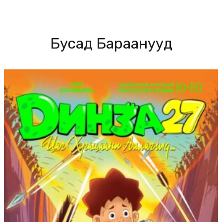
Бусад Бараанууд