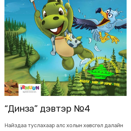
“Динза” дэвтэр №4
Найздаа туслахаар алс холын хөвсгөл далайн