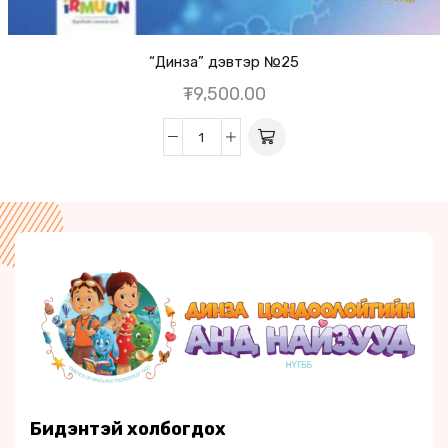
“Динза” дэвтэр №25
₮
9,500.00
Бидэнтэй холбогдох