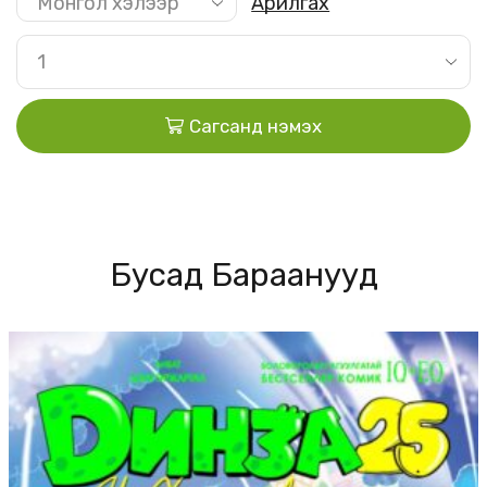
Арилгах
Сагсанд нэмэх
Бусад Бараанууд