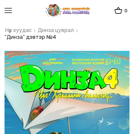
0
Нүүр хуудас
Динза цуврал
“Динза” дэвтэр №4