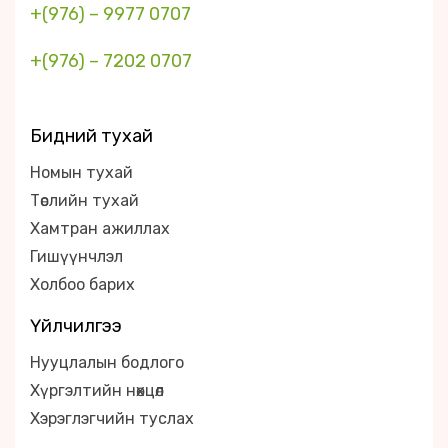
+(976) – 9977 0707
+(976) – 7202 0707
Бидний тухай
Номын тухай
Төслийн тухай
Хамтран ажиллах
Гишүүнчлэл
Холбоо барих
Үйлчилгээ
Нууцлалын бодлого
Хүргэлтийн нөхцөл
Хэрэглэгчийн туслах