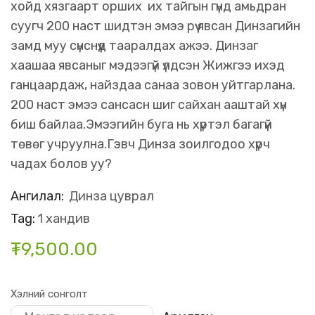
хойд хязгаарт орших их тайгын гүнд амьдран
суугч 200 наст шидтэн эмээ рүү явсан Динзагийн
замд муу сүнснүүд тааралдах ажээ. Динзаг
хаашаа явсаныг мэдээгүй үлдсэн Жижгээ ихэд
ганцаардаж, найздаа санаа зовон уйтгарлана.
200 наст эмээ сансасн шиг сайхан ааштай хүн
биш байлаа.Эмээгийн буга нь хүртэл багагүй
төвөг учруулна.Гэвч Динза зоилгодоо хүрч
чадах болов уу?
Ангилал:
Динза цуврал
Tag:
1 хандив
₮
9,500.00
Хэлний сонголт