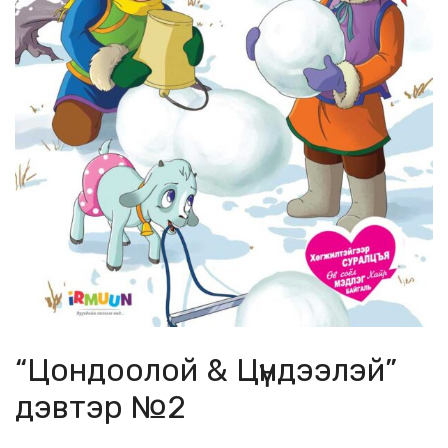
“Цондоолой & Цүндээлэй”
дэвтэр №2