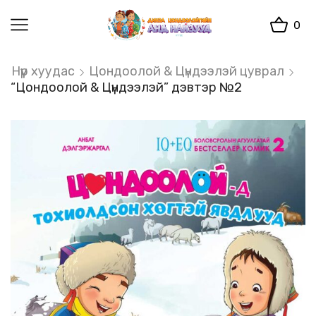
0
Нүүр хуудас
Цондоолой & Цүндээлэй цуврал
“Цондоолой & Цүндээлэй” дэвтэр №2