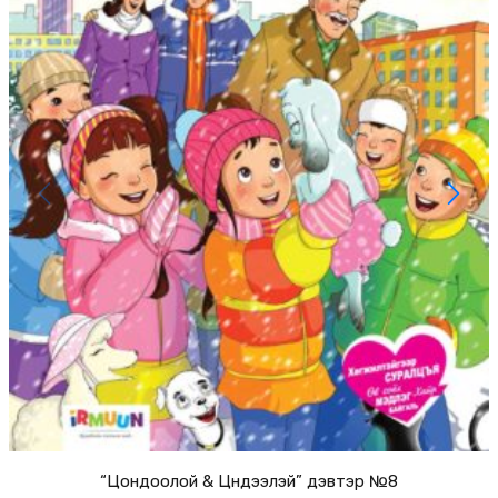
“Цондоолой & Цүндээлэй” дэвтэр №8