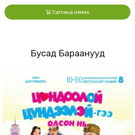
Сагсанд нэмэх
Бусад Бараанууд