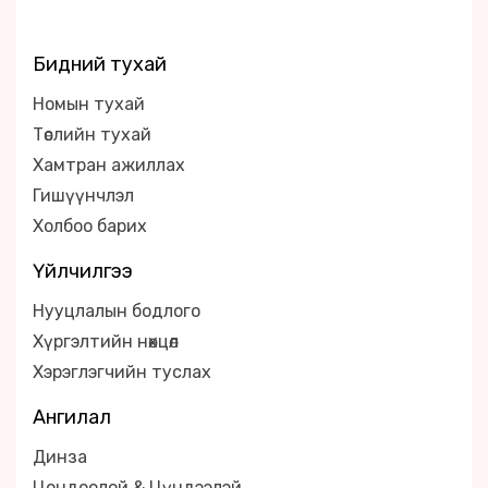
Бидний тухай
Номын тухай
Төслийн тухай
Хамтран ажиллах
Гишүүнчлэл
Холбоо барих
Үйлчилгээ
Нууцлалын бодлого
Хүргэлтийн нөхцөл
Хэрэглэгчийн туслах
Ангилал
Динза
Цондоолой & Цүндээлэй