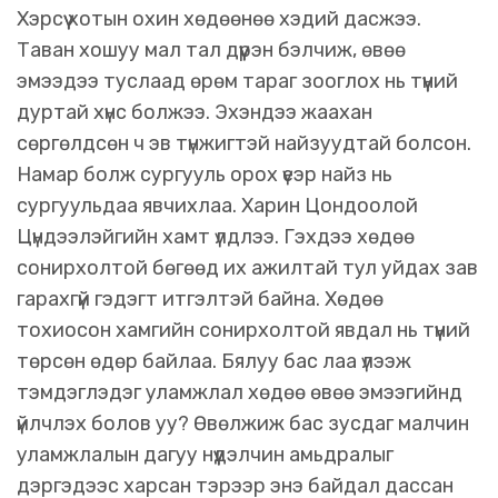
Хэрсүү хотын охин хөдөөнөө хэдий дасжээ.
Таван хошуу мал тал дүүрэн бэлчиж, өвөө
эмээдээ туслаад өрөм тараг зооглох нь түүний
дуртай хүнс болжээ. Эхэндээ жаахан
сөргөлдсөн ч эв түнжигтэй найзуудтай болсон.
Намар болж сургууль орох үеэр найз нь
сургуульдаа явчихлаа. Харин Цондоолой
Цүндээлэйгийн хамт үлдлээ. Гэхдээ хөдөө
сонирхолтой бөгөөд их ажилтай тул уйдах зав
гарахгүй гэдэгт итгэлтэй байна. Хөдөө
тохиосон хамгийн сонирхолтой явдал нь түүний
төрсөн өдөр байлаа. Бялуу бас лаа үлээж
тэмдэглэдэг уламжлал хөдөө өвөө эмээгийнд
үйлчлэх болов уу? Өвөлжиж бас зусдаг малчин
уламжлалын дагуу нүүдэлчин амьдралыг
дэргэдээс харсан тэрээр энэ байдал дассан