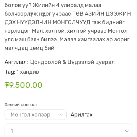
болов уу? Жилийн 4 улиралд малаа
бэлчээрлүүлж нүүдэг учраас ТӨВ АЗИЙН ЦЭЭЖИН
ДЭХ НҮҮДЭЛЧИН МОНГОЛЧУУД гэж биднийг
нэрлэдэг. Мал, хэлтэй, хилтэй учраас Монгол
улс маш баян билээ. Малаа хамгаалах эр зориг
малчдад цөмд бий.
Ангилал:
Цондоолой & Цүндээлэй цуврал
Tag:
1 хандив
₮
9,500.00
Хэлний сонголт
Арилгах