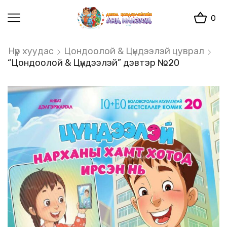
0
Нүүр хуудас
Цондоолой & Цүндээлэй цуврал
“Цондоолой & Цүндээлэй” дэвтэр №20