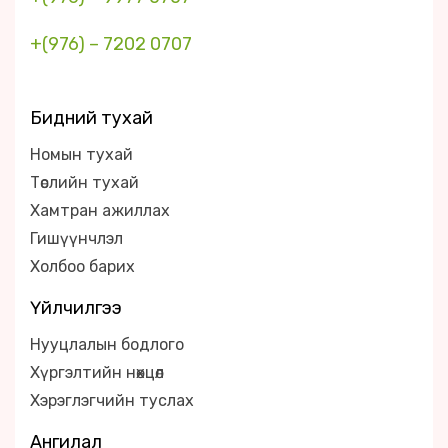
+(976) – 7202 0707
Бидний тухай
Номын тухай
Төслийн тухай
Хамтран ажиллах
Гишүүнчлэл
Холбоо барих
Үйлчилгээ
Нууцлалын бодлого
Хүргэлтийн нөхцөл
Хэрэглэгчийн туслах
Ангилал