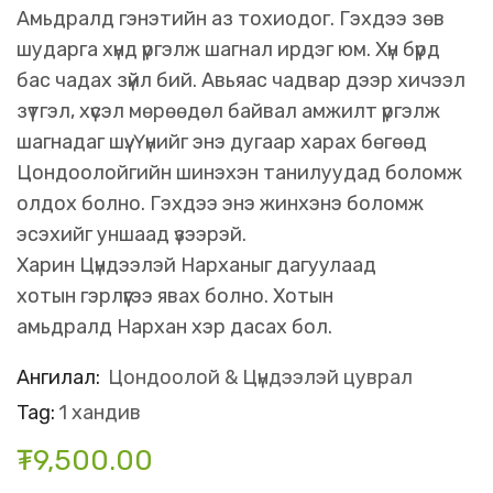
Амьдралд гэнэтийн аз тохиодог. Гэхдээ зөв
шударга хүнд үргэлж шагнал ирдэг юм. Хүн бүрд
бас чадах зүйл бий. Авьяас чадвар дээр хичээл
зүтгэл, хүсэл мөрөөдөл байвал амжилт үргэлж
шагнадаг шүү. Үүнийг энэ дугаар харах бөгөөд
Цондоолойгийн шинэхэн танилуудад боломж
олдох болно. Гэхдээ энэ жинхэнэ боломж
эсэхийг уншаад үзээрэй.
Харин Цүндээлэй Нарханыг дагуулаад
хотын гэрлүүгээ явах болно. Хотын
амьдралд Нархан хэр дасах бол.
Ангилал:
Цондоолой & Цүндээлэй цуврал
Tag:
1 хандив
₮
9,500.00