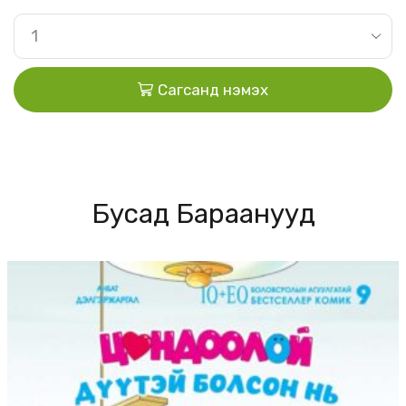
Сагсанд нэмэх
Бусад Бараанууд