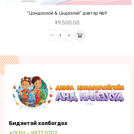
“Цондоолой & Цүндээлэй” дэвтэр №9
₮
9,500.00
Бидэнтэй холбогдох
+(976) – 9977 0707