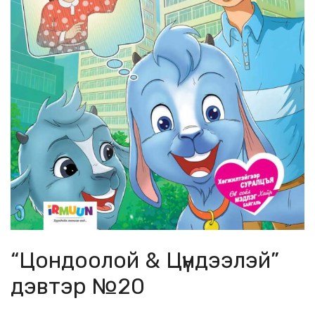
“Цондоолой & Цүндээлэй”
дэвтэр №20