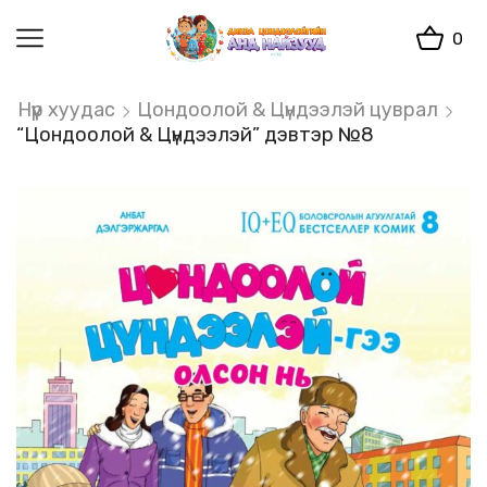
0
Нүүр хуудас
Цондоолой & Цүндээлэй цуврал
“Цондоолой & Цүндээлэй” дэвтэр №8