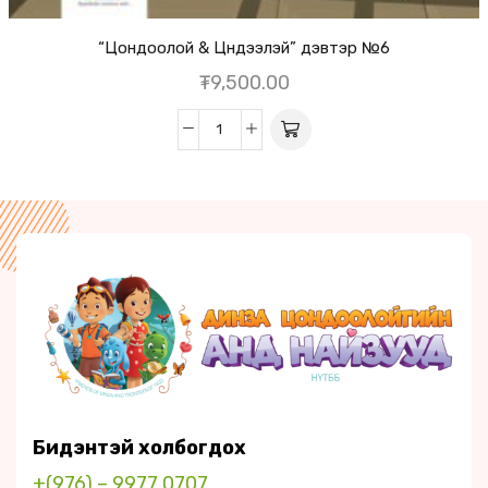
“Цондоолой & Цүндээлэй” дэвтэр №6
₮
9,500.00
Бидэнтэй холбогдох
+(976) – 9977 0707