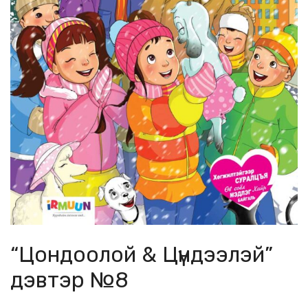
“Цондоолой & Цүндээлэй”
дэвтэр №8