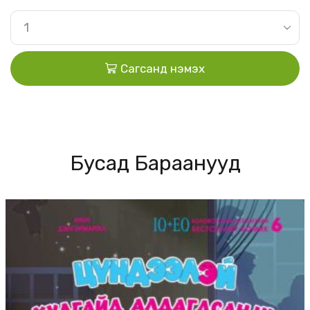
Сагсанд нэмэх
Бусад Бараанууд