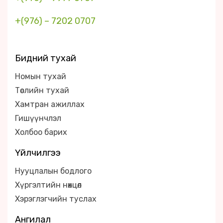
+(976) – 7202 0707
Бидний тухай
Номын тухай
Төслийн тухай
Хамтран ажиллах
Гишүүнчлэл
Холбоо барих
Үйлчилгээ
Нууцлалын бодлого
Хүргэлтийн нөхцөл
Хэрэглэгчийн туслах
Ангилал