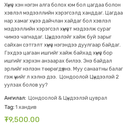
Хүмүүс хэн нэгэн алга болох юм бол цагдаа болон
хэвлэл мэдээллийн хэрэгсэлд ханддаг. Цагдаа
нар хамаг хүчээ дайчлан хайдаг бол хэвлэл
мэдээллийн хэрэгсэл хүмүүст мэдээлж сураг
чимээ чагнадаг. Цүндээлэйг хайж буй зарыг
сайхан сэтгэлт хүмүүс нэгэндээ дуулгаар байдаг.
Гэхдээ цагаан ишгийг хайж байхад хүмүүс бор
ишгийг хэрхэн анзаарах билээ. Энэ байдал
эрлийг нэлээн төөрөгдүүлнэ. Муу санаатны балаг
гэж үүнийг л хэлнэ дээ. Цондоолой Цүндээлэй 2
уулзах болов уу?
Ангилал:
Цондоолой & Цүндээлэй цуврал
Tag:
1 хандив
₮
9,500.00