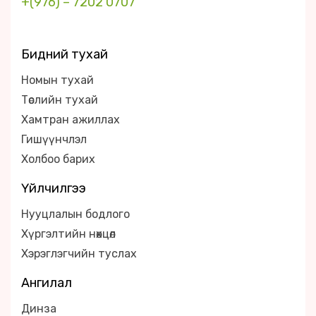
+(976) – 7202 0707
Бидний тухай
Номын тухай
Төслийн тухай
Хамтран ажиллах
Гишүүнчлэл
Холбоо барих
Үйлчилгээ
Нууцлалын бодлого
Хүргэлтийн нөхцөл
Хэрэглэгчийн туслах
Ангилал
Динза