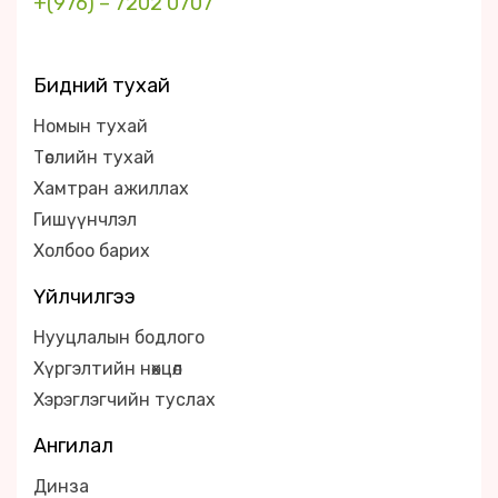
+(976) – 7202 0707
Бидний тухай
Номын тухай
Төслийн тухай
Хамтран ажиллах
Гишүүнчлэл
Холбоо барих
Үйлчилгээ
Нууцлалын бодлого
Хүргэлтийн нөхцөл
Хэрэглэгчийн туслах
Ангилал
Динза