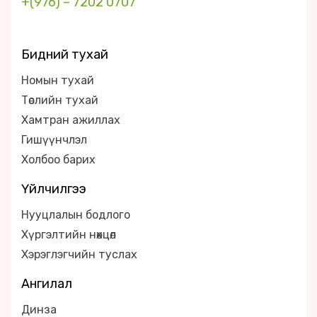
+(976) – 7202 0707
Бидний тухай
Номын тухай
Төслийн тухай
Хамтран ажиллах
Гишүүнчлэл
Холбоо барих
Үйлчилгээ
Нууцлалын бодлого
Хүргэлтийн нөхцөл
Хэрэглэгчийн туслах
Ангилал
Динза