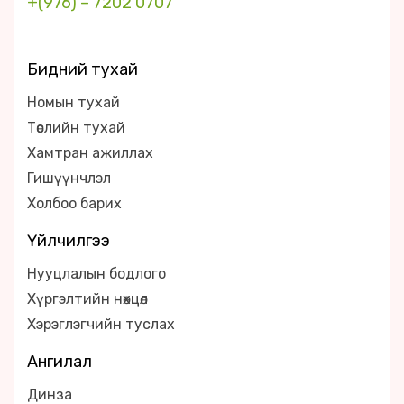
+(976) – 7202 0707
Бидний тухай
Номын тухай
Төслийн тухай
Хамтран ажиллах
Гишүүнчлэл
Холбоо барих
Үйлчилгээ
Нууцлалын бодлого
Хүргэлтийн нөхцөл
Хэрэглэгчийн туслах
Ангилал
Динза