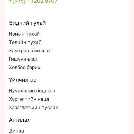
+(976) – 7202 0707
Бидний тухай
Номын тухай
Төслийн тухай
Хамтран ажиллах
Гишүүнчлэл
Холбоо барих
Үйлчилгээ
Нууцлалын бодлого
Хүргэлтийн нөхцөл
Хэрэглэгчийн туслах
Ангилал
Динза