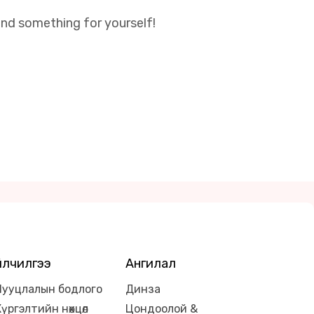
ind something for yourself!
Үйлчилгээ
Ангилал
Нууцлалын бодлого
Динза
Хүргэлтийн нөхцөл
Цондоолой &