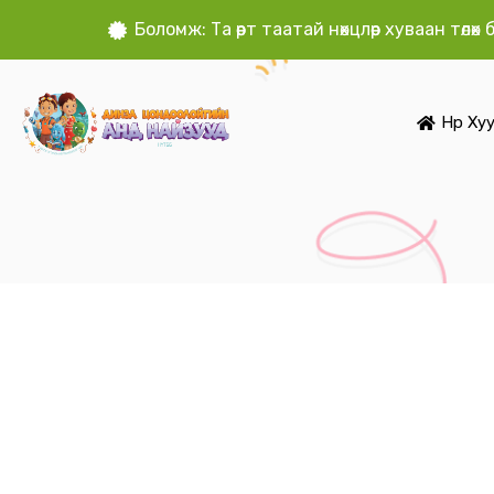
Боломж: Та өөрт таатай нөхцлөөр хуваан төлө
Нүүр Ху