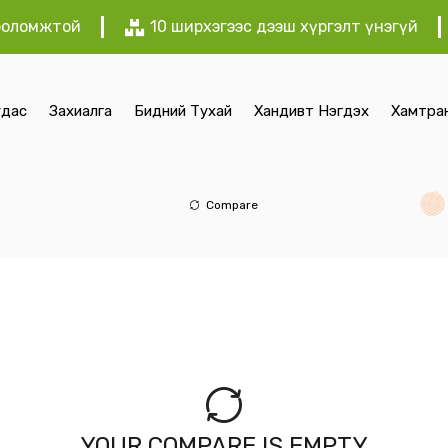
х боломжтой
10 ширхэгээс дээш хүргэлт үнэгүй
удас
Захиалга
Бидний Тухай
Хандивт Нэгдэх
Хамтра
Compare
YOUR COMPARE IS EMPTY