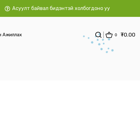
Асуулт байвал бидэнтэй холбогдоно уу
₮
0.00
н Ажиллах
0