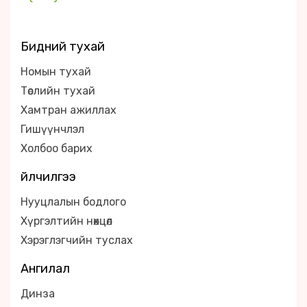
Бидний тухай
Номын тухай
Төслийн тухай
Хамтран ажиллах
Гишүүнчлэл
Холбоо барих
Үйлчилгээ
Нууцлалын бодлого
Хүргэлтийн нөхцөл
Хэрэглэгчийн туслах
Ангилал
Динза