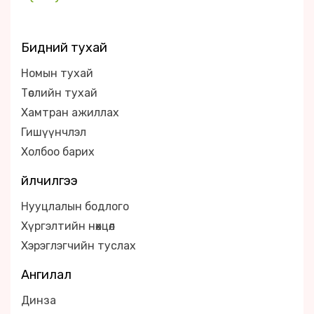
Бидний тухай
Номын тухай
Төслийн тухай
Хамтран ажиллах
Гишүүнчлэл
Холбоо барих
Үйлчилгээ
Нууцлалын бодлого
Хүргэлтийн нөхцөл
Хэрэглэгчийн туслах
Ангилал
Динза