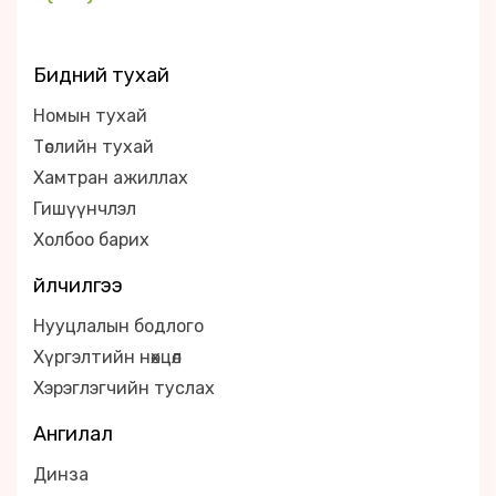
Бидний тухай
Номын тухай
Төслийн тухай
Хамтран ажиллах
Гишүүнчлэл
Холбоо барих
Үйлчилгээ
Нууцлалын бодлого
Хүргэлтийн нөхцөл
Хэрэглэгчийн туслах
Ангилал
Динза