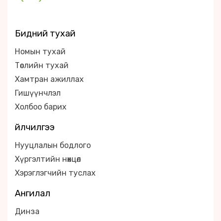
Бидний тухай
Номын тухай
Төслийн тухай
Хамтран ажиллах
Гишүүнчлэл
Холбоо барих
Үйлчилгээ
Нууцлалын бодлого
Хүргэлтийн нөхцөл
Хэрэглэгчийн туслах
Ангилал
Динза