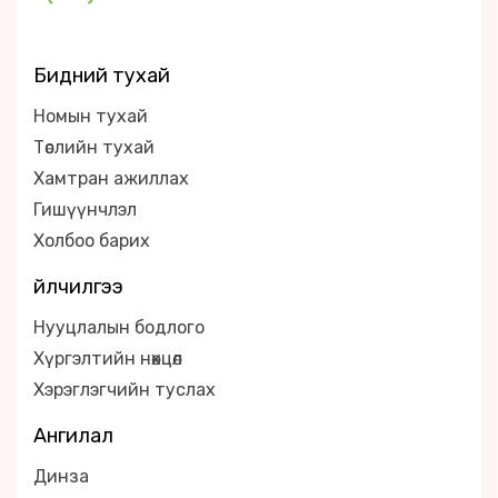
Бидний тухай
Номын тухай
Төслийн тухай
Хамтран ажиллах
Гишүүнчлэл
Холбоо барих
Үйлчилгээ
Нууцлалын бодлого
Хүргэлтийн нөхцөл
Хэрэглэгчийн туслах
Ангилал
Динза