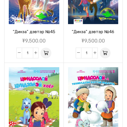
“Динза” дэвтэр №45
“Динза” дэвтэр №46
₮
9,500.00
₮
9,500.00