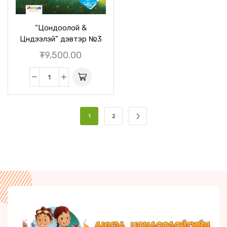
“Цондоолой &
Цүндээлэй” дэвтэр №3
₮
9,500.00
1
2