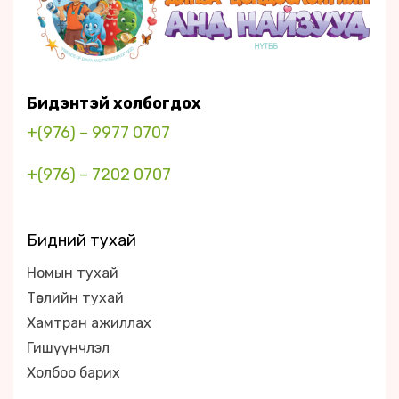
Бидэнтэй холбогдох
+(976) – 9977 0707
+(976) – 7202 0707
Бидний тухай
Номын тухай
Төслийн тухай
Хамтран ажиллах
Гишүүнчлэл
Холбоо барих