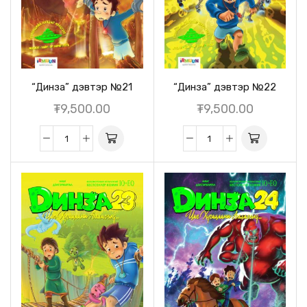
“Динза” дэвтэр №21
“Динза” дэвтэр №22
₮
9,500.00
₮
9,500.00