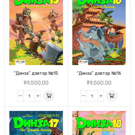
“Динза” дэвтэр №15
“Динза” дэвтэр №16
₮
9,500.00
₮
9,500.00