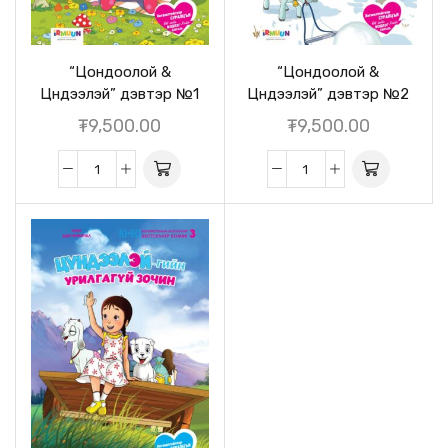
“Цондоолой &
“Цондоолой &
Цүндээлэй” дэвтэр №1
Цүндээлэй” дэвтэр №2
₮
9,500.00
₮
9,500.00