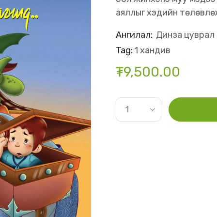
аяллыг хэдийн төлөвлө
Ангилал:
Динза цуврал
Tag:
1 хандив
₮
9,500.00