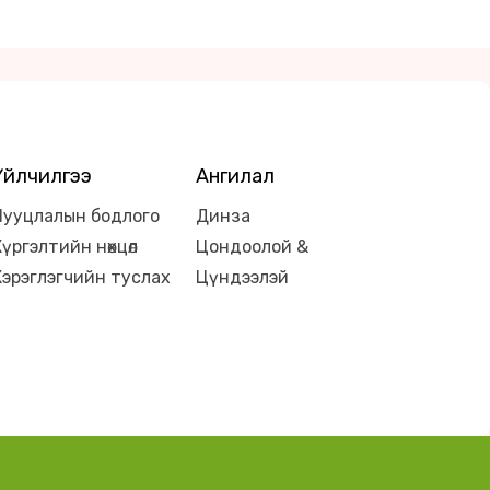
Үйлчилгээ
Ангилал
Нууцлалын бодлого
Динза
Хүргэлтийн нөхцөл
Цондоолой &
Хэрэглэгчийн туслах
Цүндээлэй