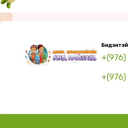
Бидэнтэй
+(976)
+(976)