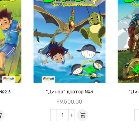
 №23
“Динза” дэвтэр №3
“Ди
₮
9,500.00