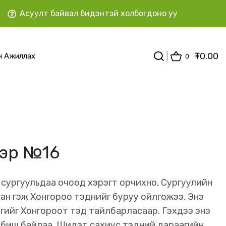
Асуулт байвал бидэнтэй холбогдоно уу
₮
0.00
н Ажиллах
0
тэр №16
 сургуульдаа очоод хэрэгт орчихно. Сургуулийн
сан гэж Хонгороо тэднийг буруу ойлгожээ. Энэ
дгийг Хонгороот тэд тайлбарласаар. Гэхдээ энэ
 биш байлаа. Шидэт сахиус тэдний дараагийн