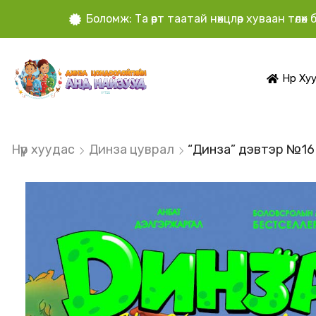
Боломж: Та өөрт таатай нөхцлөөр хуваан төлө
Нүүр Ху
Нүүр хуудас
Динза цуврал
“Динза” дэвтэр №16