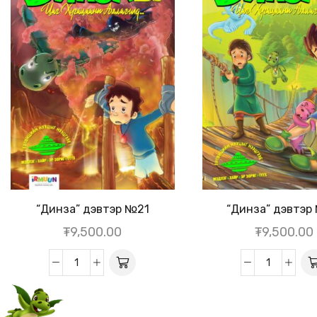
“Динза” дэвтэр №21
“Динза” дэвтэр
₮
9,500.00
₮
9,500.00