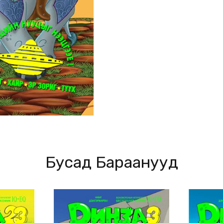
Бусад Бараанууд