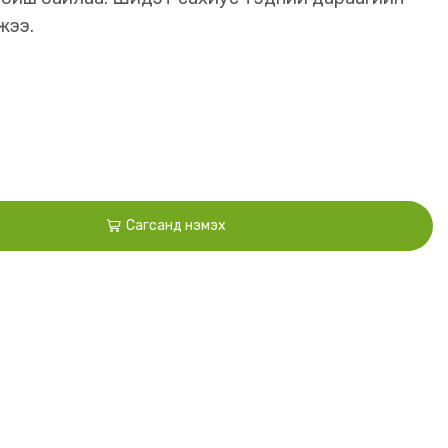
жээ.
Сагсанд нэмэх