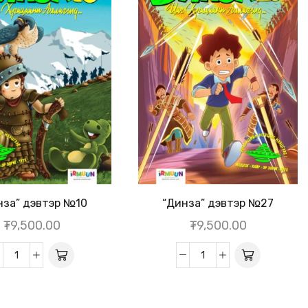
нза” дэвтэр №10
“Динза” дэвтэр №27
₮
9,500.00
₮
9,500.00