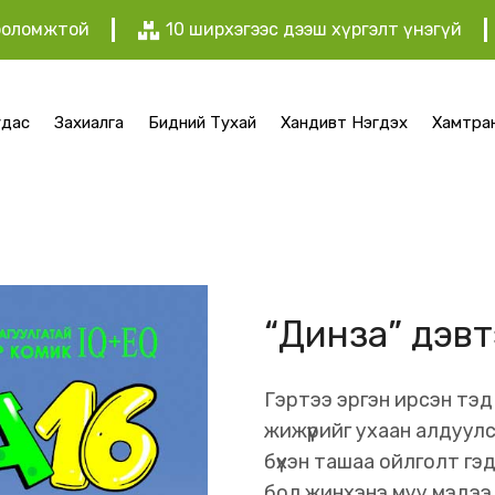
х боломжтой
10 ширхэгээс дээш хүргэлт үнэгүй
удас
Захиалга
Бидний Тухай
Хандивт Нэгдэх
Хамтра
“Динза” дэв
Гэртээ эргэн ирсэн тэд
жижүүрийг ухаан алдуул
бүхэн ташаа ойлголт гэ
бол жинхэнэ муу мэдээ